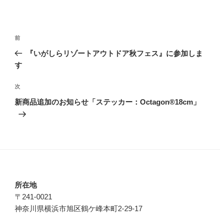
投
前
前
稿
の
『いがしらリゾートアウトドア秋フェス』に参加しま
ナ
投
す
ビ
稿
ゲ
次
次
の
ー
新商品追加のお知らせ「ステッカー：Octagon®18cm」
投
シ
稿
ョ
ン
所在地
〒241-0021
神奈川県横浜市旭区鶴ケ峰本町2-29-17