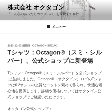
コ
株式会社 オクタゴン
ン
『こんなのあったらカッコいい』を実現する会社
テ
ン
ツ
メニュー
へ
ス
キ
投
2023-11-03
投稿者:
OCTAGON SUZUKI
稿
ッ
Tシャツ：Octagon®（スミ・シル
日:
プ
バー）、公式ショップに新登場
Tシャツ：Octagon®（スミ・シルバー）を公式ショップ
に追加しました。Octagon®（オクタゴン）ロゴのTシャ
ツは6.2オンスの上質なコットン素材で作られ、快適な着
心地を提供します。詳細や価格についてはオクタゴン公
式ショップでご確認いただけます。
オクタゴン公式ショップ：