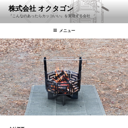
コ
株式会社 オクタゴン
ン
『こんなのあったらカッコいい』を実現する会社
テ
ン
ツ
メニュー
へ
ス
キ
ッ
プ