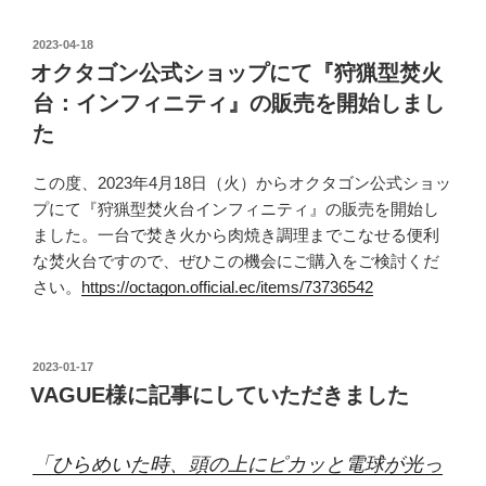
投
2023-04-18
稿
オクタゴン公式ショップにて『狩猟型焚火
日:
台：インフィニティ』の販売を開始しまし
た
この度、2023年4月18日（火）からオクタゴン公式ショッ
プにて『狩猟型焚火台インフィニティ』の販売を開始し
ました。一台で焚き火から肉焼き調理までこなせる便利
な焚火台ですので、ぜひこの機会にご購入をご検討くだ
さい。
https://octagon.official.ec/items/73736542
投
2023-01-17
稿
VAGUE様に記事にしていただきました
日:
「ひらめいた時、頭の上にピカッと電球が光っ