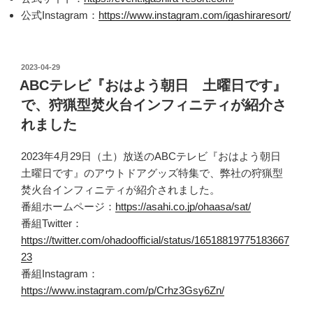
公式Instagram：
https://www.instagram.com/igashiraresort/
投
2023-04-29
稿
ABCテレビ『おはよう朝日 土曜日です』
日:
で、狩猟型焚火台インフィニティが紹介さ
れました
2023年4月29日（土）放送のABCテレビ『おはよう朝日
土曜日です』のアウトドアグッズ特集で、弊社の狩猟型
焚火台インフィニティが紹介されました。
番組ホームページ：
https://asahi.co.jp/ohaasa/sat/
番組Twitter：
https://twitter.com/ohadoofficial/status/16518819775183667
23
番組Instagram：
https://www.instagram.com/p/Crhz3Gsy6Zn/