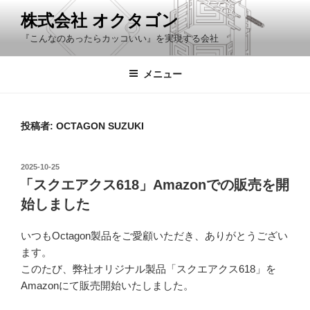
コ
株式会社 オクタゴン
ン
『こんなのあったらカッコいい』を実現する会社
テ
ン
ツ
メニュー
へ
ス
キ
投稿者:
OCTAGON SUZUKI
ッ
プ
投
2025-10-25
稿
「スクエアクス618」Amazonでの販売を開
日:
始しました
いつもOctagon製品をご愛顧いただき、ありがとうござい
ます。
このたび、弊社オリジナル製品「スクエアクス618」を
Amazonにて販売開始いたしました。