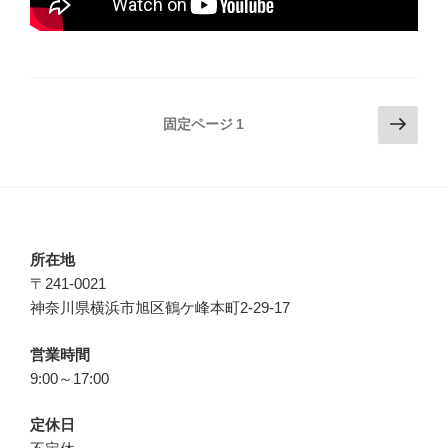
投
次
固定ページ
1
の
稿
ペ
の
ー
ペ
ジ
ー
ジ
所在地
〒241-0021
送
神奈川県横浜市旭区鶴ケ峰本町2-29-17
り
営業時間
9:00～17:00
定休日