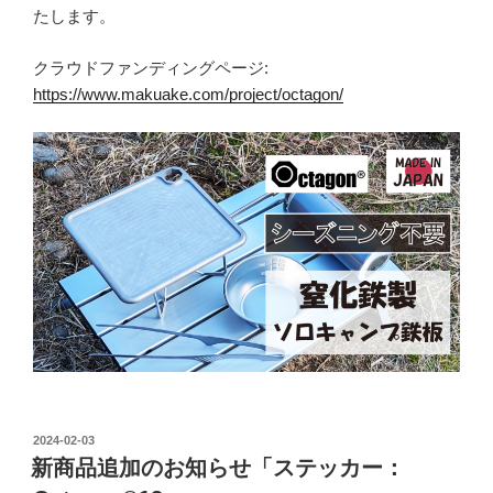
たします。
クラウドファンディングページ:
https://www.makuake.com/project/octagon/
投
2024-02-03
稿
新商品追加のお知らせ「ステッカー：
日: