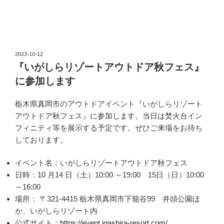
投
2023-10-12
稿
『いがしらリゾートアウトドア秋フェス』
日:
に参加します
栃木県真岡市のアウトドアイベント『いがしらリゾート
アウトドア秋フェス』に参加します。当日は焚火台イン
フィニティ等を展示する予定です。ぜひご来場をお待ち
しております。
イベント名：いがしらリゾートアウトドア秋フェス
日時：10 月14 日（土）10:00 ～19:00 15日（日）10:00
～16:00
場所： 〒321-4415 栃木県真岡市下籠谷99 井頭公園ほ
か、いがしらリゾート内
公式サイト：
https://event.igashira-resort.com/