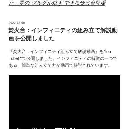
た」夢の“グルグル焼き”できる焚火台登場
投
2022-12-09
稿
焚火台：インフィニティの組み立て解説動
日:
画を公開しました
『焚火台：インフィニティ組み立て解説動画』をYou
Tubeにて公開しました。インフィニティの特徴の一つで
ある、簡単な組み立て方が動画で解説されています。