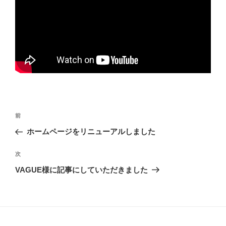
投
前
前
稿
の
ホームページをリニューアルしました
ナ
投
ビ
稿
次
次
ゲ
の
VAGUE様に記事にしていただきました
投
ー
稿
シ
ョ
ン