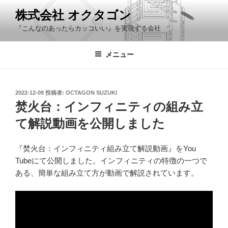
コ
株式会社 オクタゴン
ン
『こんなのあったらカッコいい』を実現する会社
テ
ン
ツ
メニュー
へ
ス
キ
投
2022-12-09
投稿者:
OCTAGON SUZUKI
稿
ッ
焚火台：インフィニティの組み立
日:
プ
て解説動画を公開しました
『焚火台：インフィニティ組み立て解説動画』をYou
Tubeにて公開しました。インフィニティの特徴の一つで
ある、簡単な組み立て方が動画で解説されています。