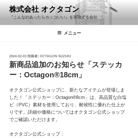
コ
株式会社 オクタゴン
ン
『こんなのあったらカッコいい』を実現する会社
テ
ン
ツ
メニュー
へ
ス
キ
投
2024-02-03
投稿者:
OCTAGON SUZUKI
稿
ッ
新商品追加のお知らせ「ステッカ
日:
プ
ー：Octagon®18cm」
オクタゴン公式ショップに、新たなアイテムが登場しま
した！「ステッカー：Octagon®8cm」は、高品質な白塩
ビ（PVC）素材を使用しており、耐候性に優れた仕上が
りです。詳細や価格についてはオクタゴン公式ショップ
でご確認いただけます。
オクタゴン公式ショップ：