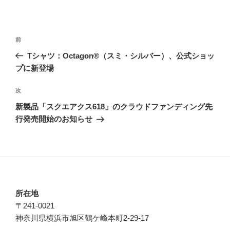
投
前
前
稿
の
Tシャツ：Octagon®（スミ・シルバー）、公式ショッ
ナ
投
プに新登場
ビ
稿
ゲ
次
次
の
ー
新製品「スクエアクス618」のクラウドファンディング先
投
シ
行発売開始のお知らせ
稿
ョ
ン
所在地
〒241-0021
神奈川県横浜市旭区鶴ケ峰本町2-29-17