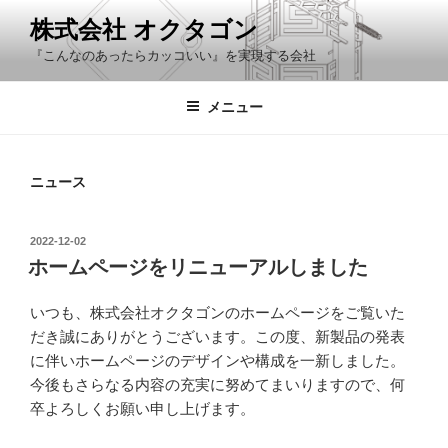
コ
株式会社 オクタゴン
ン
『こんなのあったらカッコいい』を実現する会社
テ
ン
ツ
メニュー
へ
ス
キ
ニュース
ッ
プ
投
2022-12-02
稿
ホームページをリニューアルしました
日:
いつも、株式会社オクタゴンのホームページをご覧いた
だき誠にありがとうございます。この度、新製品の発表
に伴いホームページのデザインや構成を一新しました。
今後もさらなる内容の充実に努めてまいりますので、何
卒よろしくお願い申し上げます。