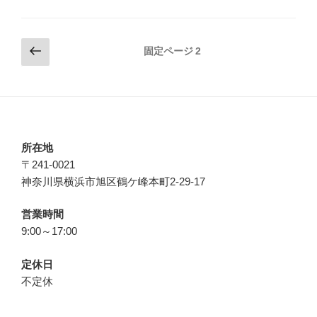
投
前
固定ページ
2
の
稿
ペ
の
ー
ペ
ジ
ー
ジ
所在地
〒241-0021
送
神奈川県横浜市旭区鶴ケ峰本町2-29-17
り
営業時間
9:00～17:00
定休日
不定休